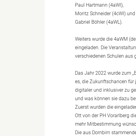
Paul Hartmann (4aWI),
Moritz Schneider (4cWI) und
Gabriel Böhler (4aWL).
Weiters wurde die 4aWM (der
eingeladen. Die Veranstaltu
verschiedenen Schulen aus g
Das Jahr 2022 wurde zum „Eur
es, die Zukunftschancen für
digitaler und inklusiver zu 
und was können sie dazu bei
Zuerst wurden die eingelad
Ott von der PH Vorarlberg di
mehr Mitbestimmung wünsc
Die aus Dornbirn stammend