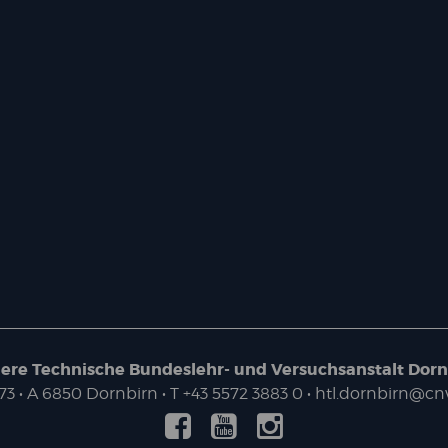
ere Technische Bundeslehr- und Versuchsanstalt Dorn
73
• A
6850
Dornbirn
•
T
+43 5572 3883 0
•
htl.dornbirn@cnv