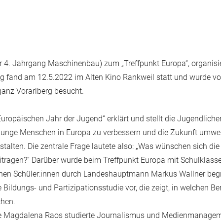
 4. Jahrgang Maschinenbau) zum „Treffpunkt Europa“, organisier
ng fand am 12.5.2022 im Alten Kino Rankweil statt und wurde vo
anz Vorarlberg besucht.
opäischen Jahr der Jugend“ erklärt und stellt die Jugendlichen 
 junge Menschen in Europa zu verbessern und die Zukunft umweltf
gestalten. Die zentrale Frage lautete also: „Was wünschen sich di
tragen?“ Darüber wurde beim Treffpunkt Europa mit Schulklassen
enen Schüler:innen durch Landeshauptmann Markus Wallner begrü
e Bildungs- und Partizipationsstudie vor, die zeigt, in welchen B
hen.
e Magdalena Raos studierte Journalismus und Medienmanagem