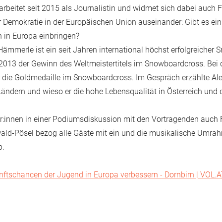
e arbeitet seit 2015 als Journalistin und widmet sich dabei auch
er Demokratie in der Europäischen Union auseinander: Gibt es ei
 in Europa einbringen?
mmerle ist ein seit Jahren international höchst erfolgreicher 
 2013 der Gewinn des Weltmeistertitels im Snowboardcross. Bei
er die Goldmedaille im Snowboardcross. Im Gespräch erzählte A
 Ländern und wieso er die hohe Lebensqualität in Österreich und
r:innen in einer Podiumsdiskussion mit den Vortragenden auch F
wald-Pösel bezog alle Gäste mit ein und die musikalische Umra
b.
ftschancen der Jugend in Europa verbessern - Dornbirn | VOL.