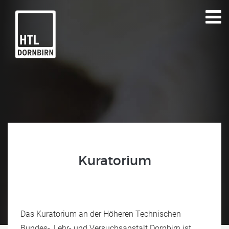
Kuratorium
Das Kuratorium an der Höheren Technischen
Bundes-, Lehr- und Versuchsanstalt Dornbirn ist