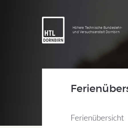
Höhere Technische Bundeslehr-
und Versuchsanstalt Dornbirn
Ferienüber
Ferienübersicht